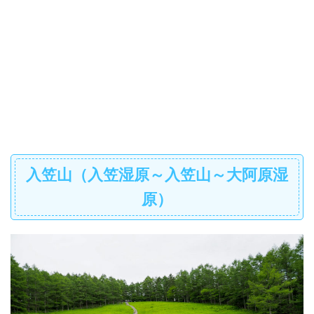
入笠山（入笠湿原～入笠山～大阿原湿
原）