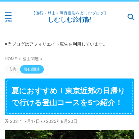
【旅行・登山・写真撮影を楽しむブログ】
しむしむ旅行記
※当ブログはアフィリエイト広告を利用しています。
HOME
>
登山関連
>
広告
登山関連
夏におすすめ！東京近郊の日帰り
で行ける登山コースを5つ紹介！
2021年7月17日
2025年8月20日