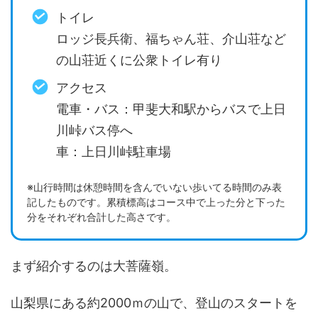
トイレ
ロッジ長兵衛、福ちゃん荘、介山荘など
の山荘近くに公衆トイレ有り
アクセス
電車・バス：甲斐大和駅からバスで上日
川峠バス停へ
車：上日川峠駐車場
※山行時間は休憩時間を含んでいない歩いてる時間のみ表
記したものです。累積標高はコース中で上った分と下った
分をそれぞれ合計した高さです。
まず紹介するのは大菩薩嶺。
山梨県にある約2000ｍの山で、登山のスタートを