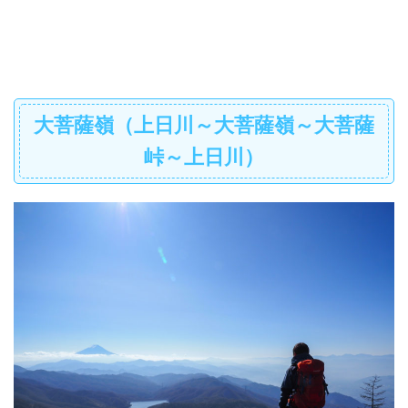
大菩薩嶺（上日川～大菩薩嶺～大菩薩
峠～上日川）