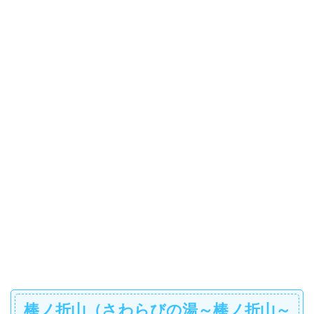
棒ノ折山（さわらびの湯～棒ノ折山～