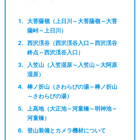
大菩薩嶺（上日川～大菩薩嶺～大菩
薩峠～上日川）
西沢渓谷（西沢渓谷入口～西沢渓谷
終点～西沢渓谷入口）
入笠山（入笠湿原～入笠山～大阿原
湿原）
棒ノ折山（さわらびの湯～棒ノ折山
～さわらびの湯）
上高地（大正池～河童橋～明神池～
河童橋）
登山装備とカメラ機材について