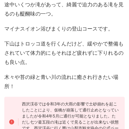
途中いくつか滝があって、綺麗で迫力のある滝を見
るのも醍醐味の一つ。
マイナスイオン浴びまくりの登山コースです。
下山はトロッコ道を行くんだけど、緩やかで整備も
されていて体力的にもそれほど疲れずに下りれるの
も良い点。
木々や苔の緑と青い川の流れに癒され行きたい場
所！
西沢渓谷では令和3年の大雨の影響で土砂崩れを起こ
したことにより、仮橋が崩落して通行止めとなってい
ましたが令和4年5月に通行が可能となりました。た
だし七ツ釜五段の滝は近くで見ることが出来ない状態
です。西沢渓谷に行く際は山梨市観光協会の公式ペー