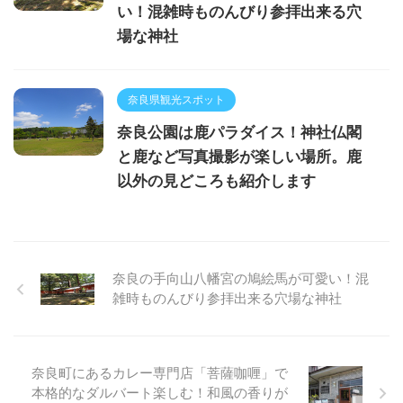
い！混雑時ものんびり参拝出来る穴
場な神社
奈良県観光スポット
奈良公園は鹿パラダイス！神社仏閣
と鹿など写真撮影が楽しい場所。鹿
以外の見どころも紹介します
奈良の手向山八幡宮の鳩絵馬が可愛い！混
雑時ものんびり参拝出来る穴場な神社
奈良町にあるカレー専門店「菩薩咖喱」で
本格的なダルバート楽しむ！和風の香りが