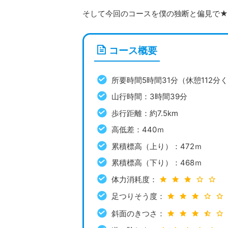
そして今回のコースを僕の独断と偏見で★
コース概要
所要時間5時間31分（休憩112分
山行時間：3時間39分
歩行距離：約7.5km
高低差：440ｍ
累積標高（上り）：472ｍ
累積標高（下り）：468ｍ
体力消耗度：
足つりそう度：
斜面のきつさ：