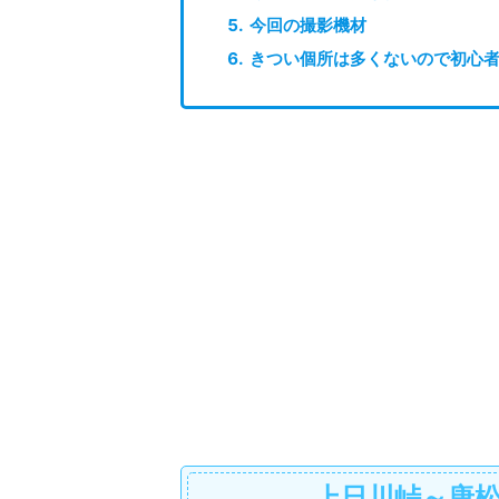
今回の撮影機材
きつい個所は多くないので初心
上日川峠～唐