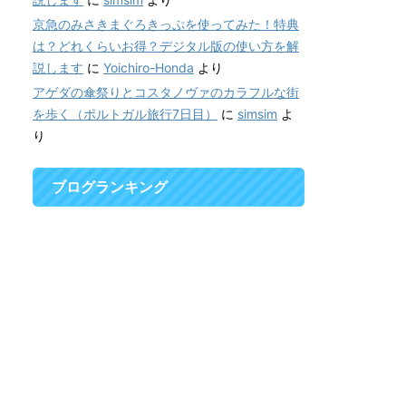
京急のみさきまぐろきっぷを使ってみた！特典
は？どれくらいお得？デジタル版の使い方を解
説します
に
Yoichiro-Honda
より
アゲダの傘祭りとコスタノヴァのカラフルな街
を歩く（ポルトガル旅行7日目）
に
simsim
よ
り
ブログランキング