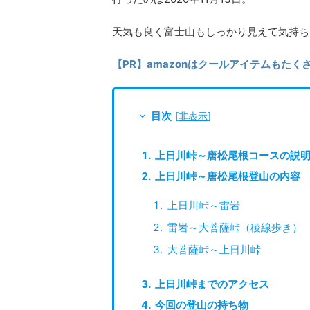
天気も良く富士山もしっかり見えて気持ち
【PR】amazonはクールアイテムもた
目次
[
非表示
]
上日川峠～唐松尾根コースの説
上日川峠～唐松尾根登山の内容
上日川峠～雷岩
雷岩～大菩薩峠（稜線歩き）
大菩薩峠～上日川峠
上日川峠までのアクセス
今回の登山の持ち物