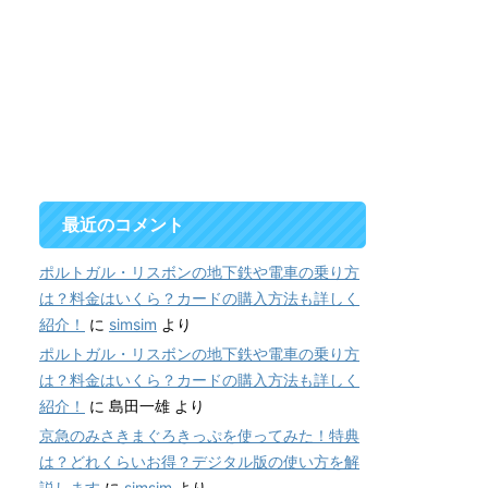
最近のコメント
ポルトガル・リスボンの地下鉄や電車の乗り方
は？料金はいくら？カードの購入方法も詳しく
紹介！
に
simsim
より
ポルトガル・リスボンの地下鉄や電車の乗り方
は？料金はいくら？カードの購入方法も詳しく
紹介！
に
島田一雄
より
京急のみさきまぐろきっぷを使ってみた！特典
は？どれくらいお得？デジタル版の使い方を解
説します
に
simsim
より