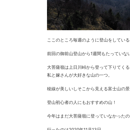
ここのところ毎週のように登山をしているsi
前回の御前山登山から1週間もたっていな
大菩薩嶺は上日川峠から登って下りてくる
私と嫁さんが大好きな山の一つ。
稜線が美しいしそこから見える富士山の景
登山初心者の人にもおすすめの山！
今年はまだ大菩薩嶺に登っていなかったの
行ったのは2020年11月13日。