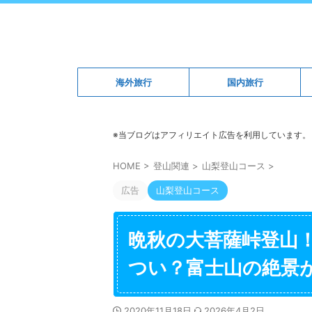
海外旅行
国内旅行
※当ブログはアフィリエイト広告を利用しています。
HOME
>
登山関連
>
山梨登山コース
>
広告
山梨登山コース
晩秋の大菩薩峠登山
つい？富士山の絶景
2020年11月18日
2026年4月2日