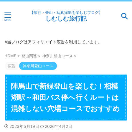
【旅行・登山・写真撮影を楽しむブログ】
しむしむ旅行記
※当ブログはアフィリエイト広告を利用しています。
HOME
>
登山関連
>
神奈川登山コース
>
広告
神奈川登山コース
陣馬山で新緑登山を楽しむ！相模
湖駅～和田バス停へ行くルートは
混雑しない穴場コースでおすすめ
2023年5月19日
2026年4月2日