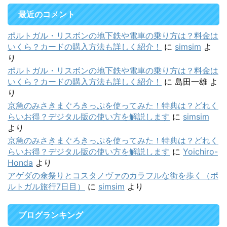
最近のコメント
ポルトガル・リスボンの地下鉄や電車の乗り方は？料金は
いくら？カードの購入方法も詳しく紹介！
に
simsim
よ
り
ポルトガル・リスボンの地下鉄や電車の乗り方は？料金は
いくら？カードの購入方法も詳しく紹介！
に
島田一雄
よ
り
京急のみさきまぐろきっぷを使ってみた！特典は？どれく
らいお得？デジタル版の使い方を解説します
に
simsim
より
京急のみさきまぐろきっぷを使ってみた！特典は？どれく
らいお得？デジタル版の使い方を解説します
に
Yoichiro-
Honda
より
アゲダの傘祭りとコスタノヴァのカラフルな街を歩く（ポ
ルトガル旅行7日目）
に
simsim
より
ブログランキング