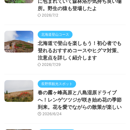
に包まれていて森林浴が気持ち良い場
所。野生の猿も登場したよ
2026/7/2
北海道登山コース
北海道で登山を楽しもう！初心者でも
登れるおすすめコースやヒグマ対策、
注意点を詳しく紹介します
2026/7/29
長野県観光スポット
春の霧ヶ峰高原と八島湿原ドライブ
へ！レンゲツツジが咲き始め花の季節
到来。花を愛でながらの散策が楽しい
2026/6/24