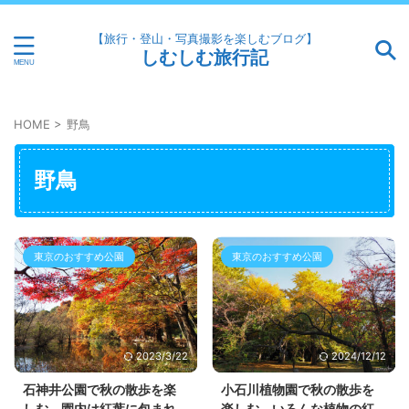
【旅行・登山・写真撮影を楽しむブログ】
しむしむ旅行記
HOME
>
野鳥
野鳥
東京のおすすめ公園
東京のおすすめ公園
2023/3/22
2024/12/12
石神井公園で秋の散歩を楽
小石川植物園で秋の散歩を
しむ。園内は紅葉に包まれ
楽しむ。いろんな植物の紅