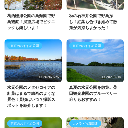
2026/4/2
2021/7/14
葛西臨海公園の鳥類園で野
秋の石神井公園で野鳥探
鳥観察！展望広場でピクニ
し！紅葉も色づき始めて散
ックも楽しいよ！
策が気持ちよかった！
東京のおすすめ公園
東京のおすすめ公園
2025/12/5
2021/7/14
水元公園のメタセコイアの
真夏の水元公園を散策。柴
紅葉はまるで絵画のような
田観光農園のブルーベリー
景色！見頃はいつ？撮影ス
狩りもおすすめ！
ポットを紹介します！
東京のおすすめ公園
カメラ・写真関連