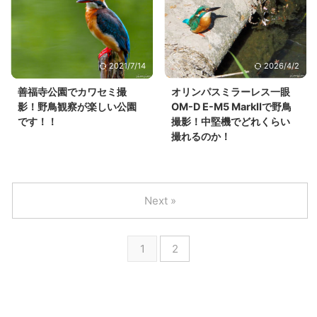
2021/7/14
2026/4/2
善福寺公園でカワセミ撮
オリンパスミラーレス一眼
影！野鳥観察が楽しい公園
OM-D E-M5 MarkⅡで野鳥
です！！
撮影！中堅機でどれくらい
撮れるのか！
Next »
1
2