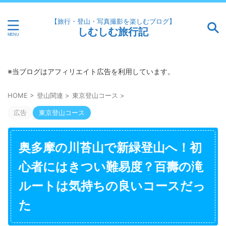
【旅行・登山・写真撮影を楽しむブログ】
しむしむ旅行記
※当ブログはアフィリエイト広告を利用しています。
HOME
>
登山関連
>
東京登山コース
>
広告
東京登山コース
奥多摩の川苔山で新緑登山へ！初
心者にはきつい難易度？百壽の滝
ルートは気持ちの良いコースだっ
た