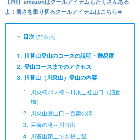
【PR】amazonはクールアイテムもたくさんある
よ！暑さを乗り切るクールアイテムはこちら⇒
目次
[
非表示
]
川苔山登山のコースの説明・難易度
登山コースまでのアクセス
川苔山（川乗山）登山の内容
川乗橋バス停～川乗山登山口（細倉
橋）
川乗山登山口～百壽の滝
百壽の滝～川苔山
川苔山頂上でお昼ご飯