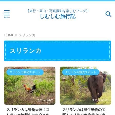
【旅行・登山・写真撮影を楽しむブログ】
しむしむ旅行記
HOME
>
スリランカ
スリランカ
スリランカ観光スポット
スリランカ観光スポット
2026/4/2
2023/11/6
スリランカは野鳥天国！ス
スリランカは野生動物の宝
リランカ旅行中に出会えた
庫！スリランカ旅行中に出