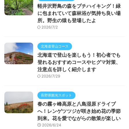
軽井沢野鳥の森をプチハイキング！緑
に包まれていて森林浴が気持ち良い場
所。野生の猿も登場したよ
2026/7/2
北海道登山コース
北海道で登山を楽しもう！初心者でも
登れるおすすめコースやヒグマ対策、
注意点を詳しく紹介します
2026/7/29
長野県観光スポット
春の霧ヶ峰高原と八島湿原ドライブ
へ！レンゲツツジが咲き始め花の季節
到来。花を愛でながらの散策が楽しい
2026/6/24