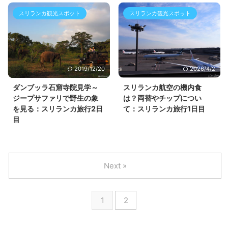
スリランカ観光スポット
スリランカ観光スポット
2019/12/20
2026/4/2
ダンブッラ石窟寺院見学～
スリランカ航空の機内食
ジープサファリで野生の象
は？両替やチップについ
を見る：スリランカ旅行2日
て：スリランカ旅行1日目
目
Next »
1
2