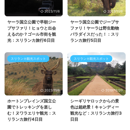
2023/11/6
2023/11/6
ヤーラ国立公園で早朝ジー
ヤーラ国立公園でジープサ
プサファリ！ヒョウと出会
ファリ！ヤーラは野生動物
えるのか？ゴール市街を観
パラダイスだった！：スリ
光：スリランカ旅行6日目
ランカ旅行5日目
スリランカ観光スポット
スリランカ観光スポット
2023/11/6
2019/12/20
ホートンプレインズ国立公
シーギリヤロックからの景
園でトレッキングを楽し
色は超絶景！キャンディー
む！ヌワラエリヤ観光：ス
観光など：スリランカ旅行3
リランカ旅行4日目
日目