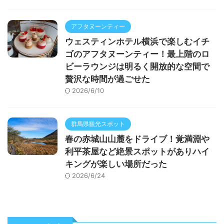
アフタヌーンティー
ウェスティンホテル横浜で楽しむイチ
ゴのアフタヌーンティー！最上階のロ
ビーラウンジは明るく開放的な空間で
贅沢な時間が過ごせた
2026/6/10
群馬県観光スポット
春の赤城山山麓をドライブ！覚満淵や
利平茶屋など絶景スポットがありハイ
キングが楽しい場所だった
2026/6/24