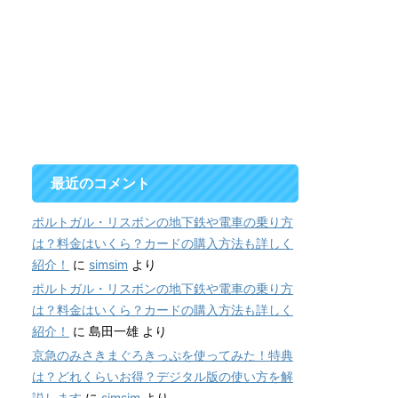
最近のコメント
ポルトガル・リスボンの地下鉄や電車の乗り方
は？料金はいくら？カードの購入方法も詳しく
紹介！
に
simsim
より
ポルトガル・リスボンの地下鉄や電車の乗り方
は？料金はいくら？カードの購入方法も詳しく
紹介！
に
島田一雄
より
京急のみさきまぐろきっぷを使ってみた！特典
は？どれくらいお得？デジタル版の使い方を解
説します
に
simsim
より