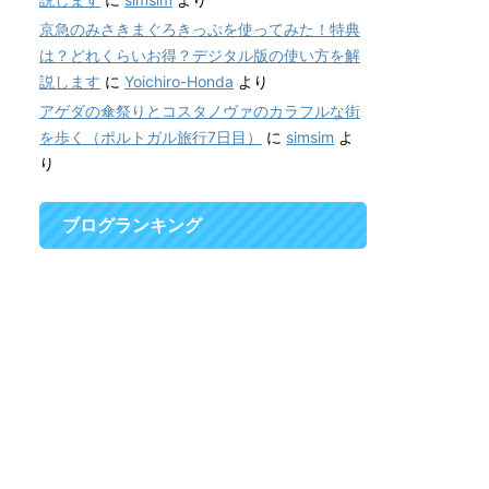
京急のみさきまぐろきっぷを使ってみた！特典
は？どれくらいお得？デジタル版の使い方を解
説します
に
Yoichiro-Honda
より
アゲダの傘祭りとコスタノヴァのカラフルな街
を歩く（ポルトガル旅行7日目）
に
simsim
よ
り
ブログランキング