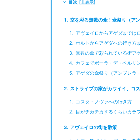
目次
[
非表示
]
空を彩る無数の傘！傘祭り（ア
アヴェイロからアゲダまでは
ポルトからアゲダへの行き方
無数の傘で彩られている街ア
カフェでボーラ・デ・ベルリ
アゲダの傘祭り（アンブレラ
ストライプの家がカワイイ、コ
コスタ・ノヴァへの行き方
目がチカチカするくらいカラ
アヴェイロの街を散策