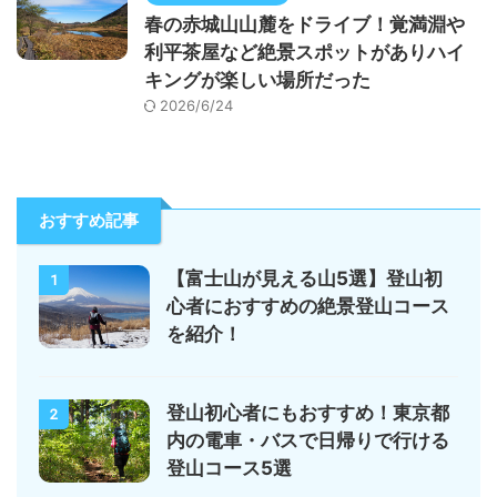
春の赤城山山麓をドライブ！覚満淵や
利平茶屋など絶景スポットがありハイ
キングが楽しい場所だった
2026/6/24
おすすめ記事
【富士山が見える山5選】登山初
1
心者におすすめの絶景登山コース
を紹介！
登山初心者にもおすすめ！東京都
2
内の電車・バスで日帰りで行ける
登山コース5選