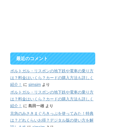
最近のコメント
ポルトガル・リスボンの地下鉄や電車の乗り方
は？料金はいくら？カードの購入方法も詳しく
紹介！
に
simsim
より
ポルトガル・リスボンの地下鉄や電車の乗り方
は？料金はいくら？カードの購入方法も詳しく
紹介！
に
島田一雄
より
京急のみさきまぐろきっぷを使ってみた！特典
は？どれくらいお得？デジタル版の使い方を解
説します
に
simsim
より