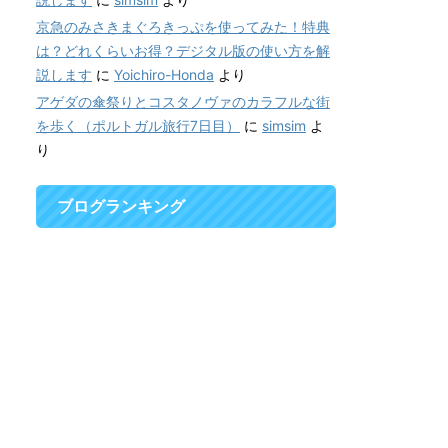
京急のみさきまぐろきっぷを使ってみた！特典
は？どれくらいお得？デジタル版の使い方を解
説します
に
Yoichiro-Honda
より
アゲダの傘祭りとコスタノヴァのカラフルな街
を歩く（ポルトガル旅行7日目）
に
simsim
よ
り
ブログランキング