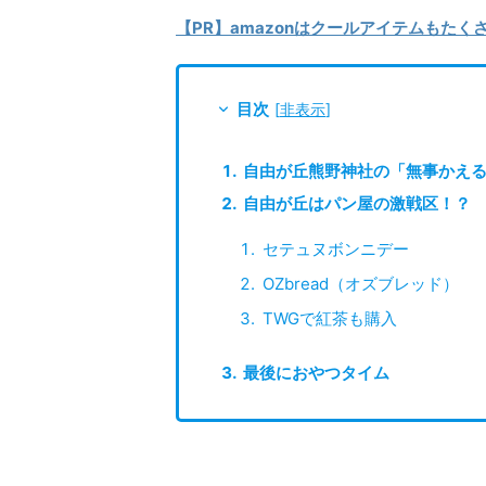
【PR】amazonはクールアイテムもた
目次
[
非表示
]
自由が丘熊野神社の「無事かえ
自由が丘はパン屋の激戦区！？
セテュヌボンニデー
OZbread（オズブレッド）
TWGで紅茶も購入
最後におやつタイム