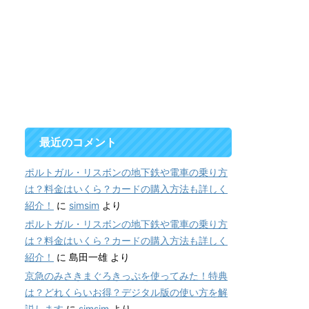
最近のコメント
ポルトガル・リスボンの地下鉄や電車の乗り方
は？料金はいくら？カードの購入方法も詳しく
紹介！
に
simsim
より
ポルトガル・リスボンの地下鉄や電車の乗り方
は？料金はいくら？カードの購入方法も詳しく
紹介！
に
島田一雄
より
京急のみさきまぐろきっぷを使ってみた！特典
は？どれくらいお得？デジタル版の使い方を解
説します
に
simsim
より