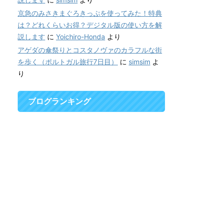
京急のみさきまぐろきっぷを使ってみた！特典
は？どれくらいお得？デジタル版の使い方を解
説します
に
Yoichiro-Honda
より
アゲダの傘祭りとコスタノヴァのカラフルな街
を歩く（ポルトガル旅行7日目）
に
simsim
よ
り
ブログランキング