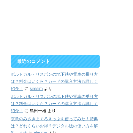
最近のコメント
ポルトガル・リスボンの地下鉄や電車の乗り方
は？料金はいくら？カードの購入方法も詳しく
紹介！
に
simsim
より
ポルトガル・リスボンの地下鉄や電車の乗り方
は？料金はいくら？カードの購入方法も詳しく
紹介！
に
島田一雄
より
京急のみさきまぐろきっぷを使ってみた！特典
は？どれくらいお得？デジタル版の使い方を解
説します
に
simsim
より