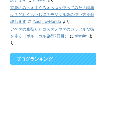
京急のみさきまぐろきっぷを使ってみた！特典
は？どれくらいお得？デジタル版の使い方を解
説します
に
Yoichiro-Honda
より
アゲダの傘祭りとコスタノヴァのカラフルな街
を歩く（ポルトガル旅行7日目）
に
simsim
よ
り
ブログランキング