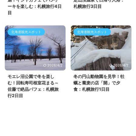
ーキを楽しむ：札幌旅行4日
札幌旅行3日目
目
北海道観光スポット
北海道観光スポット
2026/4/2
2026/4/2
モエレ沼公園で冬を楽し
冬の円山動物園を見学！牡
む！回転寿司根室花まる～
蠣と蕎麦の店「開」で夕
佐藤で絶品パフェ：札幌旅
食：札幌旅行1日目
行2日目