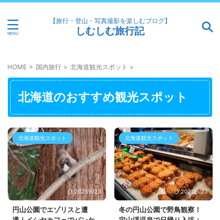
【旅行・登山・写真撮影を楽しむブログ】
しむしむ旅行記
HOME
>
国内旅行
>
北海道観光スポット
>
北海道のおすすめ観光スポット
北海道観光スポット
北海道観光スポット
2021/6/23
2021/6/23
円山公園でエゾリスと遭
冬の円山公園で野鳥観察！
遇！イシヤカフェでパンケ
定山渓温泉で日帰り入浴：