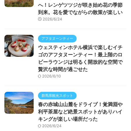
へ！レンゲツツジが咲き始め花の季節
到来。花を愛でながらの散策が楽しい
2026/6/24
アフタヌーンティー
ウェスティンホテル横浜で楽しむイチ
ゴのアフタヌーンティー！最上階のロ
ビーラウンジは明るく開放的な空間で
贅沢な時間が過ごせた
2026/6/10
群馬県観光スポット
春の赤城山山麓をドライブ！覚満淵や
利平茶屋など絶景スポットがありハイ
キングが楽しい場所だった
2026/6/24