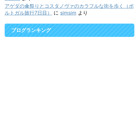
アゲダの傘祭りとコスタノヴァのカラフルな街を歩く（ポ
ルトガル旅行7日目）
に
simsim
より
ブログランキング