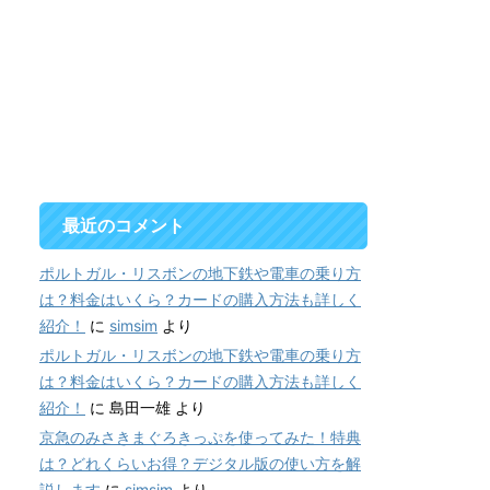
最近のコメント
ポルトガル・リスボンの地下鉄や電車の乗り方
は？料金はいくら？カードの購入方法も詳しく
紹介！
に
simsim
より
ポルトガル・リスボンの地下鉄や電車の乗り方
は？料金はいくら？カードの購入方法も詳しく
紹介！
に
島田一雄
より
京急のみさきまぐろきっぷを使ってみた！特典
は？どれくらいお得？デジタル版の使い方を解
説します
に
simsim
より