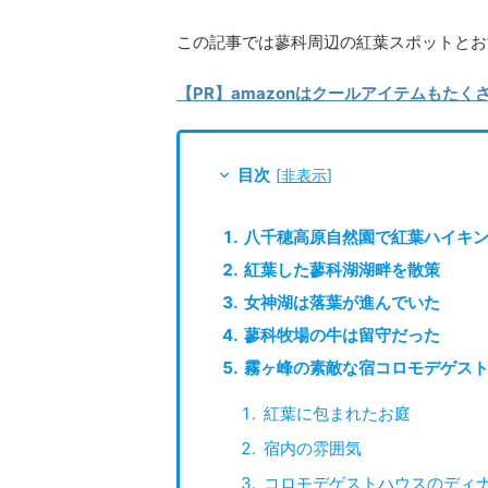
この記事では蓼科周辺の紅葉スポットとお
【PR】amazonはクールアイテムもた
目次
[
非表示
]
八千穂高原自然園で紅葉ハイキ
紅葉した蓼科湖湖畔を散策
女神湖は落葉が進んでいた
蓼科牧場の牛は留守だった
霧ヶ峰の素敵な宿コロモデゲス
紅葉に包まれたお庭
宿内の雰囲気
コロモデゲストハウスのディ