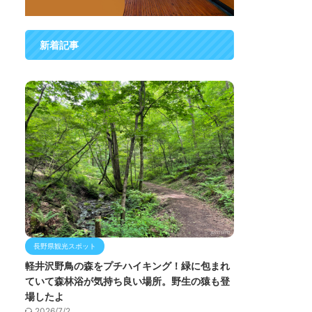
新着記事
長野県観光スポット
軽井沢野鳥の森をプチハイキング！緑に包まれ
ていて森林浴が気持ち良い場所。野生の猿も登
場したよ
2026/7/2