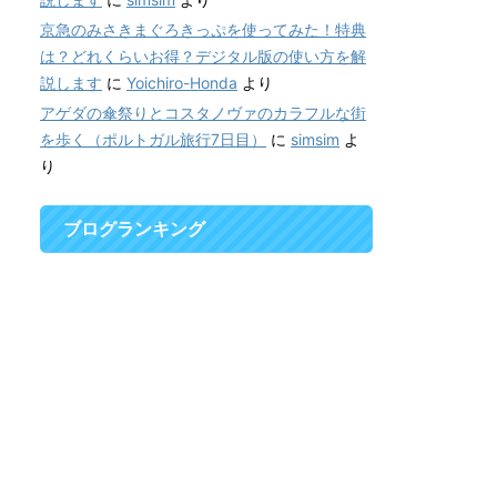
京急のみさきまぐろきっぷを使ってみた！特典
は？どれくらいお得？デジタル版の使い方を解
説します
に
Yoichiro-Honda
より
アゲダの傘祭りとコスタノヴァのカラフルな街
を歩く（ポルトガル旅行7日目）
に
simsim
よ
り
ブログランキング