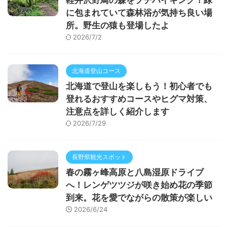
に包まれていて森林浴が気持ち良い場
所。野生の猿も登場したよ
2026/7/2
北海道登山コース
北海道で登山を楽しもう！初心者でも
登れるおすすめコースやヒグマ対策、
注意点を詳しく紹介します
2026/7/29
長野県観光スポット
春の霧ヶ峰高原と八島湿原ドライブ
へ！レンゲツツジが咲き始め花の季節
到来。花を愛でながらの散策が楽しい
2026/6/24