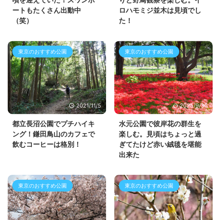
ートもたくさん出動中
ロハモミジ並木は見頃でし
（笑）
た！
東京のおすすめ公園
東京のおすすめ公園
2021/11/5
2025/9/30
都立長沼公園でプチハイキ
水元公園で彼岸花の群生を
ング！鎌田鳥山のカフェで
楽しむ。見頃はちょっと過
飲むコーヒーは格別！
ぎてたけど赤い絨毯を堪能
出来た
東京のおすすめ公園
東京のおすすめ公園