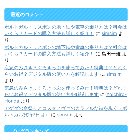
最近のコメント
ポルトガル・リスボンの地下鉄や電車の乗り方は？料金は
いくら？カードの購入方法も詳しく紹介！
に
simsim
よ
り
ポルトガル・リスボンの地下鉄や電車の乗り方は？料金は
いくら？カードの購入方法も詳しく紹介！
に
島田一雄
よ
り
京急のみさきまぐろきっぷを使ってみた！特典は？どれく
らいお得？デジタル版の使い方を解説します
に
simsim
より
京急のみさきまぐろきっぷを使ってみた！特典は？どれく
らいお得？デジタル版の使い方を解説します
に
Yoichiro-
Honda
より
アゲダの傘祭りとコスタノヴァのカラフルな街を歩く（ポ
ルトガル旅行7日目）
に
simsim
より
ブログランキング