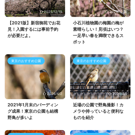
2025/12/19
2024/12/12
【2021版】新宿御苑でお花
小石川植物園の梅園の梅が
見！入園するには事前予約
素晴らしい！見頃はいつ？
が必要だよ。
一足早い春を満喫できるス
ポット
東京のおすすめ公園
東京のおすすめ公園
2026/4/2
2026/4/2
2021年1月末のバーディン
近場の公園で野鳥撮影！カ
グ成果！東京の公園も結構
メラや持っていると便利な
野鳥が多いよ
ものを紹介