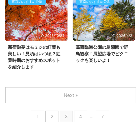
東京のおすすめ公園
東京のおすすめ公園
2025/12/24
2026/4/2
新宿御苑はモミジの紅葉も
葛西臨海公園の鳥類園で野
美しい！見頃はいつ頃？紅
鳥観察！展望広場でピクニ
葉時期のおすすめスポット
ックも楽しいよ！
を紹介します
Next »
1
2
3
4
…
7