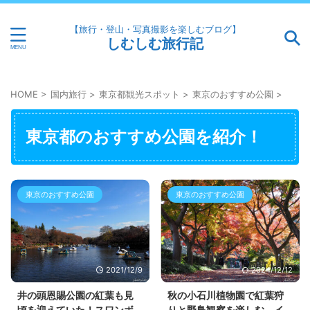
【旅行・登山・写真撮影を楽しむブログ】
しむしむ旅行記
HOME
>
国内旅行
>
東京都観光スポット
>
東京のおすすめ公園
>
東京都のおすすめ公園を紹介！
東京のおすすめ公園
東京のおすすめ公園
2021/12/9
2024/12/12
井の頭恩賜公園の紅葉も見
秋の小石川植物園で紅葉狩
頃を迎えていた！スワンボ
りと野鳥観察を楽しむ。イ